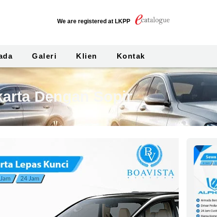
We are registered at LKPP
ada
Galeri
Klien
Kontak
arta Dengan Sopir