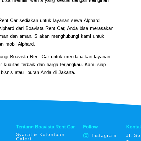
nda bisa memilih warna yang sesuai dengan keinginan
a Rent Car sediakan untuk layanan sewa Alphard
lphard dari Boavista Rent Car, Anda bisa merasakan
man dan aman. Silakan menghubungi kami untuk
an mobil Alphard.
bungi Boavista Rent Car untuk mendapatkan layanan
 kualitas terbaik dan harga terjangkau. Kami siap
isnis atau liburan Anda di Jakarta.
Tentang Boavista Rent Car
Follow
Konta
Syarat & Ketentuan
Instagram
Jl. S
Galeri