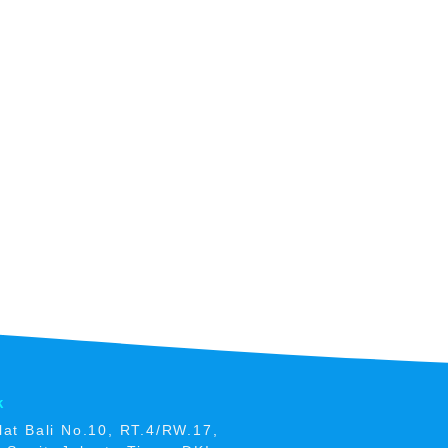
k
elat Bali No.10, RT.4/RW.17,